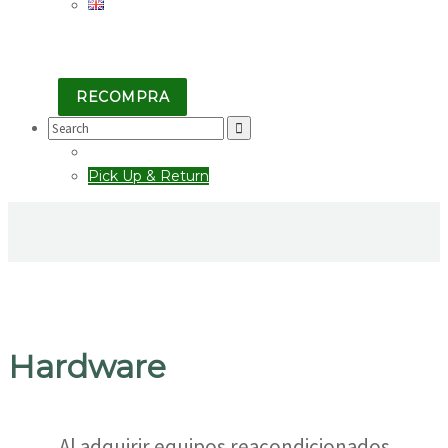
RECOMPRA
Search
for:
Pick Up & Return
Hardware
Al adquirir equipos reacondicionados