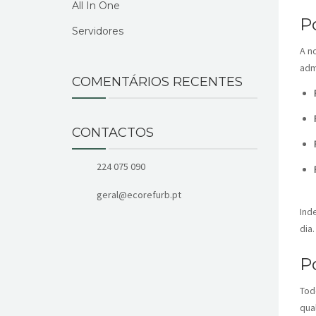
All In One
P
Servidores
A n
adm
COMENTÁRIOS RECENTES
CONTACTOS
224 075 090
geral@ecorefurb.pt
Ind
dia.
P
Tod
qua