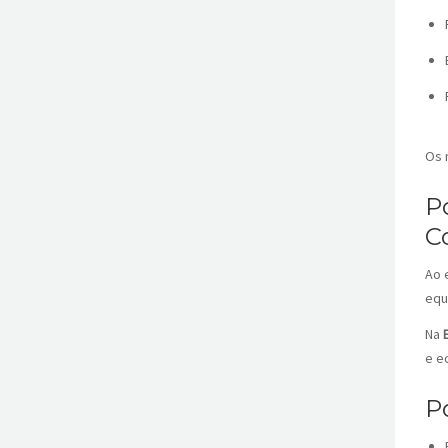
Os 
P
C
Ao 
equ
Na
e e
P