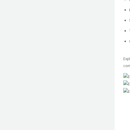
Exp
com