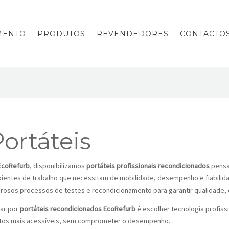
MENTO
PRODUTOS
REVENDEDORES
CONTACTO
ortáteis
EcoRefurb
, disponibilizamos
portáteis profissionais recondicionados
pensa
ientes de trabalho que necessitam de mobilidade, desempenho e fiabilid
orosos processos de testes e recondicionamento para garantir qualidade, d
ar por
portáteis recondicionados EcoRefurb
é escolher tecnologia profiss
tos mais acessíveis, sem comprometer o desempenho.