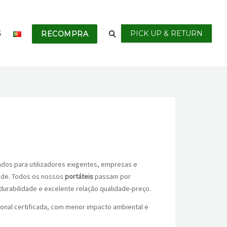
S
PICK UP & RETURN
RECOMPRA
dos para utilizadores exigentes, empresas e
ade. Todos os nossos
portáteis
passam por
urabilidade e excelente relação qualidade-preço.
ional certificada, com menor impacto ambiental e