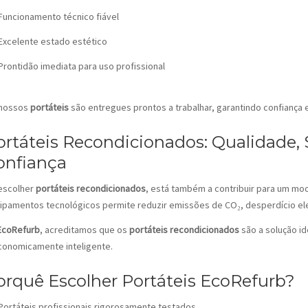
Funcionamento técnico fiável
Excelente estado estético
Prontidão imediata para uso profissional
nossos
portáteis
são entregues prontos a trabalhar, garantindo confiança e
ortáteis Recondicionados: Qualidade, 
onfiança
escolher
portáteis recondicionados
, está também a contribuir para um mod
ipamentos tecnológicos permite reduzir emissões de CO₂, desperdício ele
EcoRefurb
, acreditamos que os
portáteis recondicionados
são a solução id
conomicamente inteligente.
orquê Escolher Portáteis EcoRefurb?
Portáteis profissionais rigorosamente testados