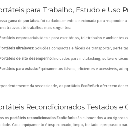
ortáteis para Trabalho, Estudo e Uso Pr
ossa gama de
portáteis
foi cuidadosamente selecionada para responder a di
inistrativas até trabalhos mais exigentes:
Portáteis empresariais:
Ideais para escritórios, teletrabalho e ambientes 
Portáteis ultraleves:
Soluções compactas e fáceis de transportar, perfeitas
Portáteis de alto desempenho:
Indicados para multitasking, software técn
Portáteis para estudo:
Equipamentos fiáveis, eficientes e acessíveis, ade
ependentemente da necessidade, os
portáteis EcoRefurb
oferecem desemp
ortáteis Recondicionados Testados e C
os os
portáteis recondicionados EcoRefurb
são submetidos a um rigoroso
lidade. Cada equipamento é inspecionado, limpo, testado e preparado par