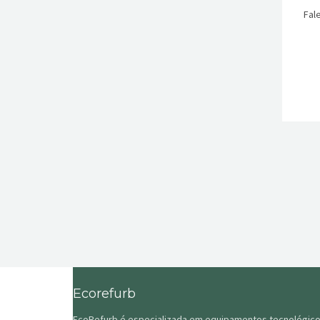
Fal
Ecorefurb
EcoRefurb é especializada em equipamentos tecnológic