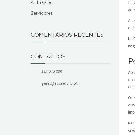
All In One
fun
ade
Servidores
A e
o c
COMENTÁRIOS RECENTES
Na 
neg
CONTACTOS
P
224 075 090
Ao 
do 
geral@ecorefurb.pt
qua
Of
qua
imp
Na 
cre