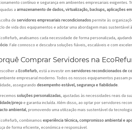
cionamento contínuo e segurança em ambientes empresariais exigentes. T
quadas a
armazenamento de dados, virtualização, backups, aplicações em
scolha de
servidores empresariais recondicionados
permite às organizaçõe
iclo de vida dos equipamentos e adotar uma abordagem mais sustentável à 
EcoRefurb, analisamos cada necessidade de forma personalizada, ajudando
ócio
. Fale connosco e descubra soluções fiáveis, escaláveis e com excele
orquê Comprar Servidores na EcoRefu
escolher a
EcoRefurb
, está a investir em
servidores recondicionados de co
ambiente empresarial moderno. Todos os nossos equipamentos passam por
lidade, assegurando
desempenho estável, segurança e fiabilidade
.
erecemos
soluções personalizadas
, ajustadas às necessidades reais da 
lidade/preço
e garantia incluída. Além disso, ao optar por servidores reco
acto ambiental
, promovendo uma utilização mais sustentável da tecnologia
EcoRefurb, combinamos
experiência técnica, compromisso ambiental e apo
sça de forma eficiente, económica e responsável.