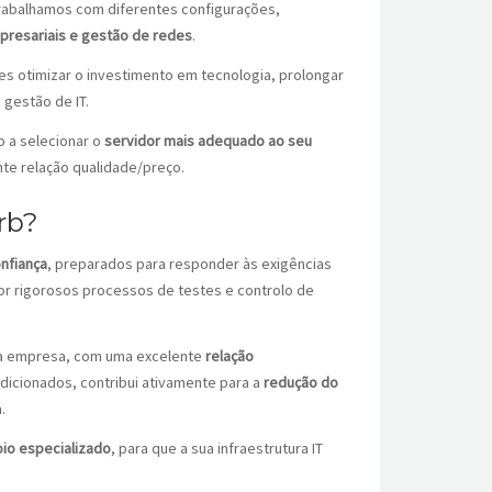
rabalhamos com diferentes configurações,
presariais e gestão de redes
.
s otimizar o investimento em tecnologia, prolongar
gestão de IT.
 a selecionar o
servidor mais adequado ao seu
nte relação qualidade/preço.
rb?
nfiança
, preparados para responder às exigências
 rigorosos processos de testes e controlo de
sua empresa, com uma excelente
relação
ndicionados, contribui ativamente para a
redução do
.
io especializado
, para que a sua infraestrutura IT