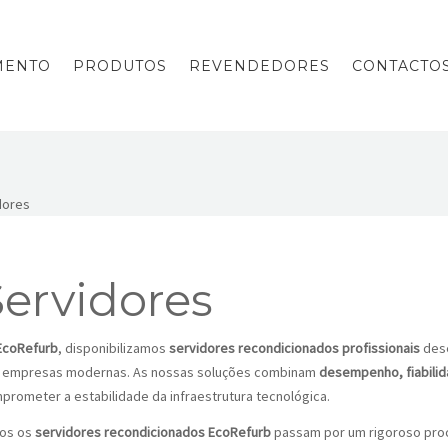
MENTO
PRODUTOS
REVENDEDORES
CONTACTO
Servidores
EcoRefurb
, disponibilizamos
servidores recondicionados profissionais
dese
 empresas modernas. As nossas soluções combinam
desempenho, fiabilida
prometer a estabilidade da infraestrutura tecnológica.
os os
servidores recondicionados EcoRefurb
passam por um rigoroso proc